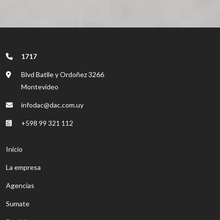
1717
Blvd Batlle y Ordoñez 3266
Montevideo
infodac@dac.com.uy
+598 99 321 112
Inicio
La empresa
Agencias
Sumate