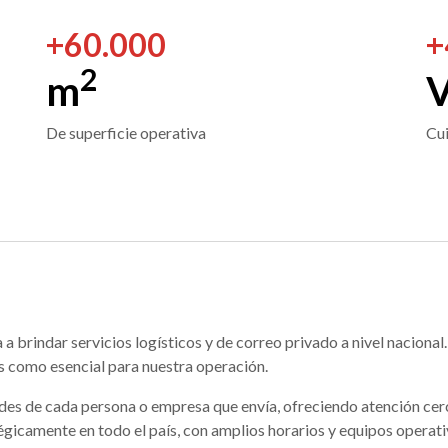
+
60.000
+
2
m
V
De superficie operativa
Cui
brindar servicios logísticos y de correo privado a nivel nacional
os como esencial para nuestra operación.
des de cada persona o empresa que envía, ofreciendo atención cerc
égicamente en todo el país, con amplios horarios y equipos operat